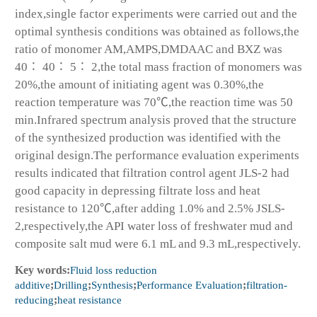
index,single factor experiments were carried out and the
optimal synthesis conditions was obtained as follows,the
ratio of monomer AM,AMPS,DMDAAC and BXZ was
40∶ 40∶ 5∶ 2,the total mass fraction of monomers was
20%,the amount of initiating agent was 0.30%,the
reaction temperature was 70℃,the reaction time was 50
min.Infrared spectrum analysis proved that the structure
of the synthesized production was identified with the
original design.The performance evaluation experiments
results indicated that filtration control agent JLS-2 had
good capacity in depressing filtrate loss and heat
resistance to 120℃,after adding 1.0% and 2.5% JSLS-
2,respectively,the API water loss of freshwater mud and
composite salt mud were 6.1 mL and 9.3 mL,respectively.
Key words:
Fluid loss reduction
additive
;
Drilling
;
Synthesis
;
Performance Evaluation
;
filtration-
reducing
;
heat resistance