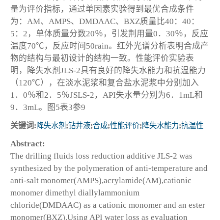
量为评价指标，通过单因素实验得到最优合成条件
为：AM、AMPS、DMDAAC、BXZ质量比40：40：
5：2，单体质量分数20％，引发荆用量0．30％，反应
温度70℃，反应时间50rain。红外光谱分析表明合成产
物的结构与最初设计的结构一致。性能评价实验表
明，降失水剂JLS-2具有良好的降失水能力和抗温能力
（120℃），在淡水泥浆和复合盐水泥浆中分别加入
1．0％和2．5％JSLS-2，API失水量分别为6．1mL和
9．3mL。图5表3参9
关键词:
降失水剂
;
钻井液
;
合成
;
性能评价
;
降失水能力
;
抗温性
Abstract:
The drilling fluids loss reduction additive JLS-2 was
synthesized by the polymeration of anti-temperature and
anti-salt monomer(AMPS),acrylamide(AM),cationic
monomer dimethyl diallylammonium
chloride(DMDAAC) as a cationic monomer and an ester
monomer(BXZ).Using API water loss as evaluation