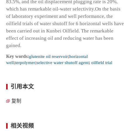
83.5%, and the oil displacement plugging rate is 20%,
which has remarkable oil-water selectivity.On the basis
of laboratory experiment and well performance, the
oilfield trials of water shutoff for 6 horizontal wells have
been carried out in Kunbei Oilfield. The remarkable
effect of increasing oil and reducing water has been
gained.
Key words:
glutenite oil reservoir
;
horizontal
well
;
terpolymer
;
selective water shutoff agent
;
oilfield trial
引用本文
复制
相关视频