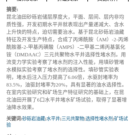
摘要:
昆北油田砂砾岩储层厚度大，平面、层间、层内非均
质性强，开发初期水平井就表现出产量递减大、含水
上升快的特点，迫切需要治水。基于昆北砂砾岩油藏
特征及开发生产特点，合成了丙烯酰胺（AM）-2-丙烯
酰胺基-2-甲基丙磺酸（AMPS）-二甲基二烯丙基氯化
铵（DMDAAC）三元共聚物水平井选择性堵水剂。用
流变力学实验考察了堵水剂的注入性能，用填砂管堵
水模拟实验考察了堵水剂的选择性。填砂管实验表
明，堵水后注入压力提高了6.06倍，水驱封堵率为
83.5%，油驱封堵率为20%，具有显著的油水选择性。
在室内实验研究和矿场生产特征研究的基础上，在昆
北油田开展了6口水平井堵水矿场试验，取得了显著增
油降水效果。
关键词:
砂砾岩油藏
;
水平井
;
三元共聚物
;
选择性堵水剂
;
矿场试
验