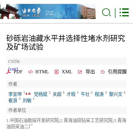
砂砾岩油藏水平井选择性堵水剂研究
及矿场试验
CSTR:
[cstr]
PDF
HTML
XML
导出
引用提醒
作者
1
2
3
1
2
2
3
李宜坤
党杨斌
关超
才程
牛壮
程涛
黎兴文
3
1
崔浪
刘敏
作者单位
1.中国石油勘探开发研究院;2.青海油田钻采工艺研究院;3.青海
油田采油二厂