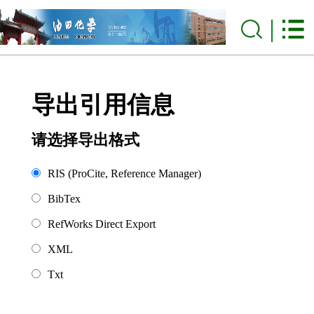
导出引用信息
请选择导出格式
RIS (ProCite, Reference Manager)
BibTex
RefWorks Direct Export
XML
Txt