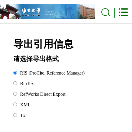
导出引用信息
请选择导出格式
RIS (ProCite, Reference Manager)
BibTex
RefWorks Direct Export
XML
Txt