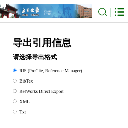
导出引用信息
请选择导出格式
RIS (ProCite, Reference Manager)
BibTex
RefWorks Direct Export
XML
Txt