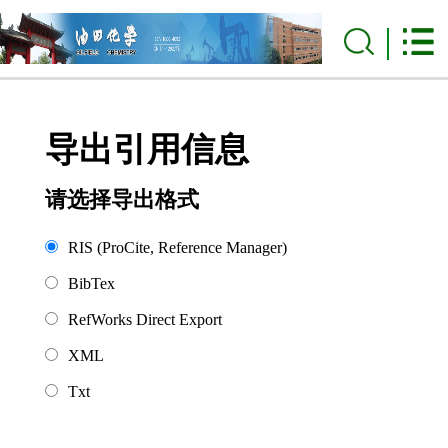
导出引用信息
请选择导出格式
RIS (ProCite, Reference Manager)
BibTex
RefWorks Direct Export
XML
Txt