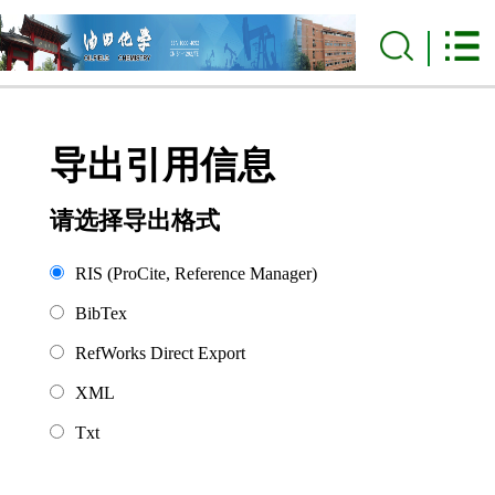
导出引用信息
请选择导出格式
RIS (ProCite, Reference Manager)
BibTex
RefWorks Direct Export
XML
Txt