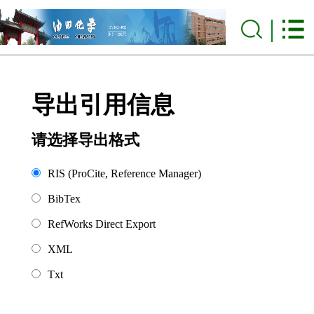
导出引用信息
请选择导出格式
RIS (ProCite, Reference Manager)
BibTex
RefWorks Direct Export
XML
Txt