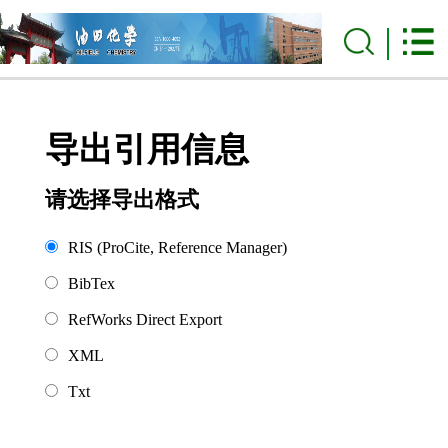
导出引用信息
请选择导出格式
RIS (ProCite, Reference Manager)
BibTex
RefWorks Direct Export
XML
Txt