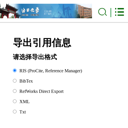
导出引用信息
请选择导出格式
RIS (ProCite, Reference Manager)
BibTex
RefWorks Direct Export
XML
Txt