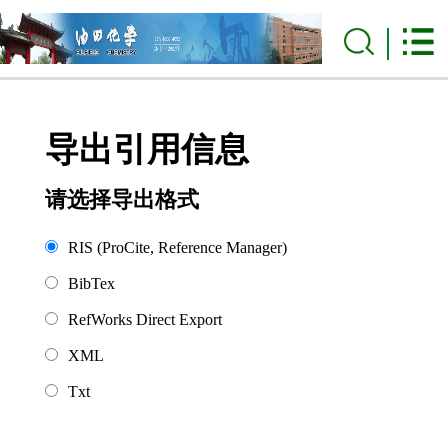
导出引用信息
请选择导出格式
RIS (ProCite, Reference Manager)
BibTex
RefWorks Direct Export
XML
Txt