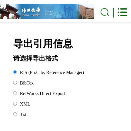
导出引用信息
请选择导出格式
RIS (ProCite, Reference Manager)
BibTex
RefWorks Direct Export
XML
Txt