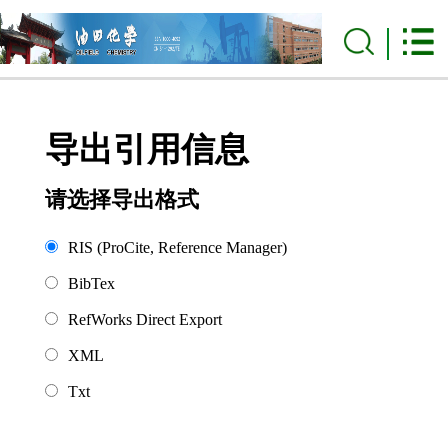
导出引用信息
请选择导出格式
RIS (ProCite, Reference Manager)
BibTex
RefWorks Direct Export
XML
Txt