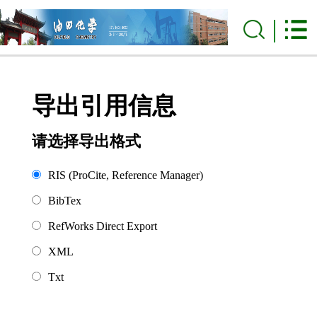
导出引用信息
请选择导出格式
RIS (ProCite, Reference Manager)
BibTex
RefWorks Direct Export
XML
Txt