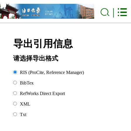
导出引用信息
请选择导出格式
RIS (ProCite, Reference Manager)
BibTex
RefWorks Direct Export
XML
Txt