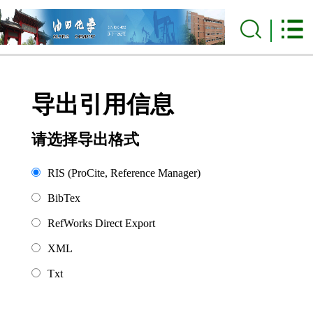
导出引用信息
请选择导出格式
RIS (ProCite, Reference Manager)
BibTex
RefWorks Direct Export
XML
Txt