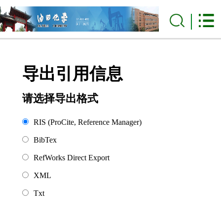
导出引用信息
请选择导出格式
RIS (ProCite, Reference Manager)
BibTex
RefWorks Direct Export
XML
Txt