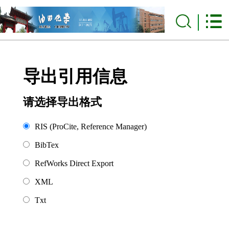
导出引用信息
请选择导出格式
RIS (ProCite, Reference Manager)
BibTex
RefWorks Direct Export
XML
Txt