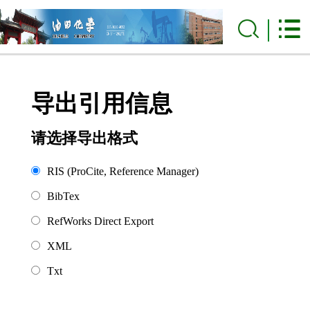
导出引用信息
请选择导出格式
RIS (ProCite, Reference Manager)
BibTex
RefWorks Direct Export
XML
Txt