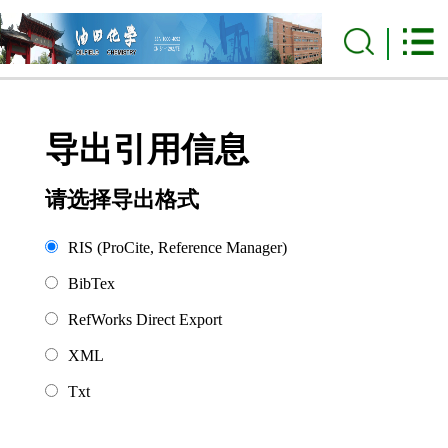
导出引用信息
请选择导出格式
RIS (ProCite, Reference Manager)
BibTex
RefWorks Direct Export
XML
Txt