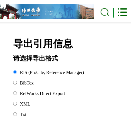
导出引用信息
请选择导出格式
RIS (ProCite, Reference Manager)
BibTex
RefWorks Direct Export
XML
Txt