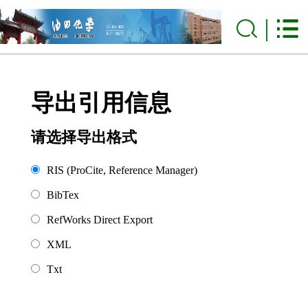
导出引用信息
请选择导出格式
RIS (ProCite, Reference Manager)
BibTex
RefWorks Direct Export
XML
Txt