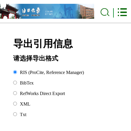
导出引用信息
请选择导出格式
RIS (ProCite, Reference Manager)
BibTex
RefWorks Direct Export
XML
Txt