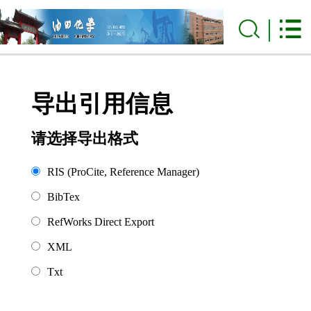
导出引用信息
请选择导出格式
RIS (ProCite, Reference Manager)
BibTex
RefWorks Direct Export
XML
Txt