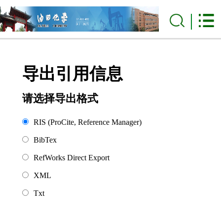
导出引用信息
请选择导出格式
RIS (ProCite, Reference Manager)
BibTex
RefWorks Direct Export
XML
Txt