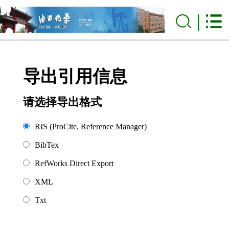
导出引用信息
请选择导出格式
RIS (ProCite, Reference Manager)
BibTex
RefWorks Direct Export
XML
Txt