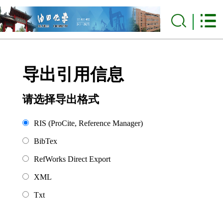
导出引用信息
请选择导出格式
RIS (ProCite, Reference Manager)
BibTex
RefWorks Direct Export
XML
Txt