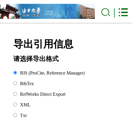
导出引用信息
请选择导出格式
RIS (ProCite, Reference Manager)
BibTex
RefWorks Direct Export
XML
Txt