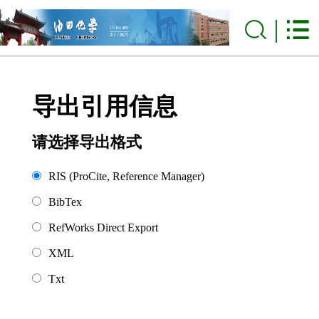
导出引用信息
请选择导出格式
RIS (ProCite, Reference Manager)
BibTex
RefWorks Direct Export
XML
Txt