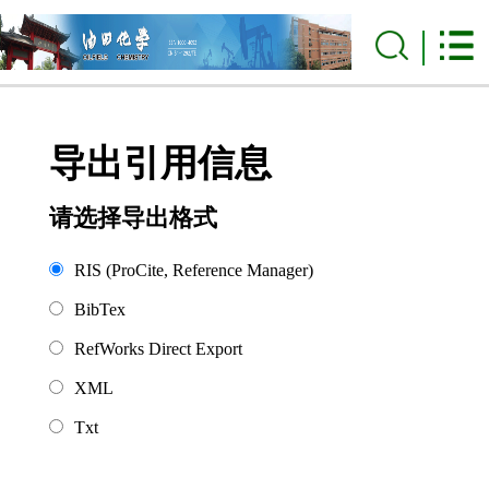
导出引用信息
请选择导出格式
RIS (ProCite, Reference Manager)
BibTex
RefWorks Direct Export
XML
Txt