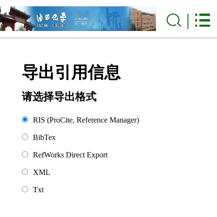
导出引用信息
请选择导出格式
RIS (ProCite, Reference Manager)
BibTex
RefWorks Direct Export
XML
Txt