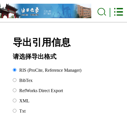
导出引用信息
请选择导出格式
RIS (ProCite, Reference Manager)
BibTex
RefWorks Direct Export
XML
Txt