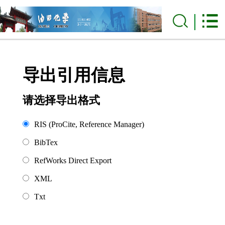
导出引用信息
请选择导出格式
RIS (ProCite, Reference Manager)
BibTex
RefWorks Direct Export
XML
Txt