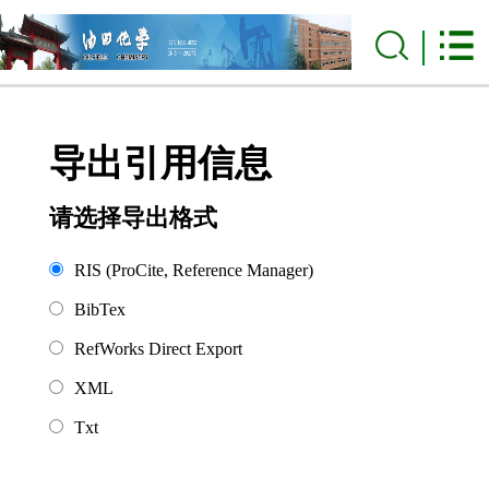
导出引用信息
请选择导出格式
RIS (ProCite, Reference Manager)
BibTex
RefWorks Direct Export
XML
Txt