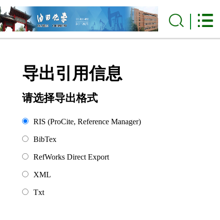
导出引用信息
请选择导出格式
RIS (ProCite, Reference Manager)
BibTex
RefWorks Direct Export
XML
Txt