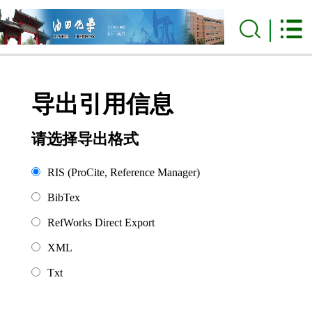
导出引用信息
请选择导出格式
RIS (ProCite, Reference Manager)
BibTex
RefWorks Direct Export
XML
Txt