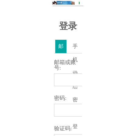
登录
邮
手
箱
机
邮箱或账
号:
或
动
账
态
密码:
号
密
登
码
录
登
验证码: