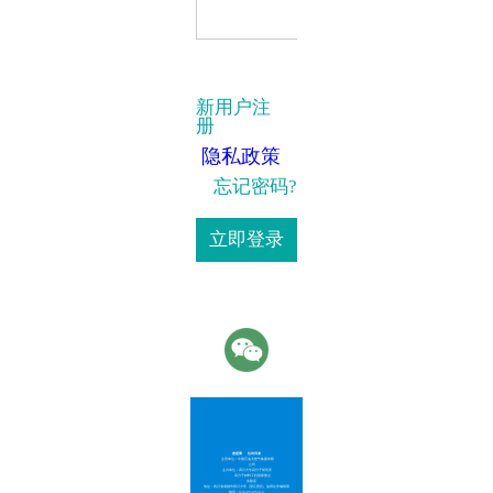
录
新用户注
册
隐私政策
忘记密码?
立即登录
您是第
位访问者
主管单位：中国石油天然气集团有限
公司
主办单位：四川大学高分子研究所
高分子材料工程国家重点
实验室
地址：四川省成都市四川大学（望江西区）油田化学编辑部
电话：028-85405414