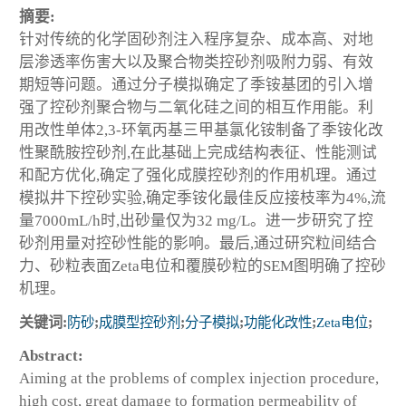
摘要:
针对传统的化学固砂剂注入程序复杂、成本高、对地
层渗透率伤害大以及聚合物类控砂剂吸附力弱、有效
期短等问题。通过分子模拟确定了季铵基团的引入增
强了控砂剂聚合物与二氧化硅之间的相互作用能。利
用改性单体2,3-环氧丙基三甲基氯化铵制备了季铵化改
性聚酰胺控砂剂,在此基础上完成结构表征、性能测试
和配方优化,确定了强化成膜控砂剂的作用机理。通过
模拟井下控砂实验,确定季铵化最佳反应接枝率为4%,流
量7000mL/h时,出砂量仅为32 mg/L。进一步研究了控
砂剂用量对控砂性能的影响。最后,通过研究粒间结合
力、砂粒表面Zeta电位和覆膜砂粒的SEM图明确了控砂
机理。
关键词:
防砂
;
成膜型控砂剂
;
分子模拟
;
功能化改性
;
Zeta电位
;
Abstract:
Aiming at the problems of complex injection procedure,
high cost, great damage to formation permeability of