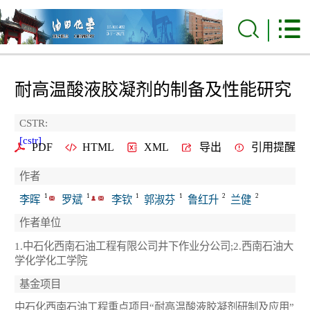
耐高温酸液胶凝剂的制备及性能研究
CSTR:
[cstr]
PDF
HTML
XML
导出
引用提醒
作者
1
1
1
1
2
2
李晖
罗斌
李钦
郭淑芬
鲁红升
兰健
作者单位
1.中石化西南石油工程有限公司井下作业分公司;2.西南石油大
学化学化工学院
基金项目
中石化西南石油工程重点项目“耐高温酸液胶凝剂研制及应用”