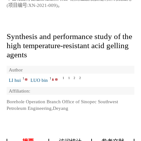
(项目编号:XN-2021-009)。
Synthesis and performance study of the
high temperature-resistant acid gelling
agents
Author
1
1
2
2
1
1
LI hui
LUO bin
Affiliation:
Borehole Operation Branch Office of Sinopec Southwest
Petroleum Engineering,Deyang