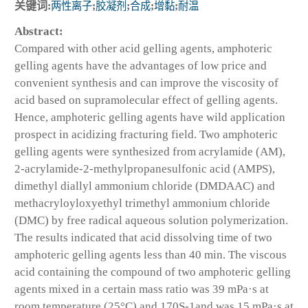
关键词:
两性离子
;
胶凝剂
;
合成
;
增黏
;
耐温
Abstract:
Compared with other acid gelling agents, amphoteric
gelling agents have the advantages of low price and
convenient synthesis and can improve the viscosity of
acid based on supramolecular effect of gelling agents.
Hence, amphoteric gelling agents have wild application
prospect in acidizing fracturing field. Two amphoteric
gelling agents were synthesized from acrylamide (AM),
2-acrylamide-2-methylpropanesulfonic acid (AMPS),
dimethyl diallyl ammonium chloride (DMDAAC) and
methacryloyloxyethyl trimethyl ammonium chloride
(DMC) by free radical aqueous solution polymerization.
The results indicated that acid dissolving time of two
amphoteric gelling agents less than 40 min. The viscous
acid containing the compound of two amphoteric gelling
agents mixed in a certain mass ratio was 39 mPa·s at
room temperature (25°C) and 170S-1and was 15 mPa·s at