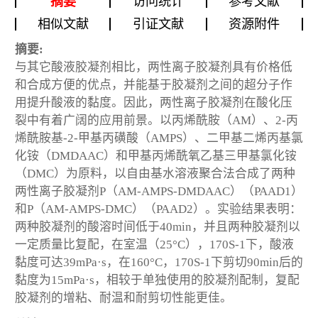
摘要
访问统计
参考文献
相似文献
引证文献
资源附件
摘要:
与其它酸液胶凝剂相比，两性离子胶凝剂具有价格低
和合成方便的优点，并能基于胶凝剂之间的超分子作
用提升酸液的黏度。因此，两性离子胶凝剂在酸化压
裂中有着广阔的应用前景。以丙烯酰胺（AM）、2-丙
烯酰胺基-2-甲基丙磺酸（AMPS）、二甲基二烯丙基氯
化铵（DMDAAC）和甲基丙烯酰氧乙基三甲基氯化铵
（DMC）为原料，以自由基水溶液聚合法合成了两种
两性离子胶凝剂P（AM-AMPS-DMDAAC）（PAAD1）
和P（AM-AMPS-DMC）（PAAD2）。实验结果表明：
两种胶凝剂的酸溶时间低于40min，并且两种胶凝剂以
一定质量比复配，在室温（25°C），170S-1下，酸液
黏度可达39mPa·s，在160°C，170S-1下剪切90min后的
黏度为15mPa·s，相较于单独使用的胶凝剂配制，复配
胶凝剂的增粘、耐温和耐剪切性能更佳。