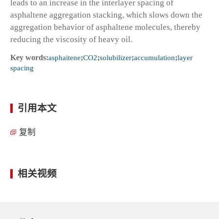
leads to an increase in the interlayer spacing of
asphaltene aggregation stacking, which slows down the
aggregation behavior of asphaltene molecules, thereby
reducing the viscosity of heavy oil.
Key words:
asphaitene
;
CO2
;
solubilizer
;
accumulation
;
layer
spacing
引用本文
复制
相关视频