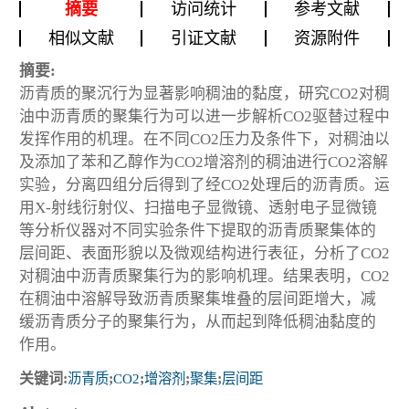
摘要
访问统计
参考文献
相似文献
引证文献
资源附件
摘要:
沥青质的聚沉行为显著影响稠油的黏度，研究CO2对稠
油中沥青质的聚集行为可以进一步解析CO2驱替过程中
发挥作用的机理。在不同CO2压力及条件下，对稠油以
及添加了苯和乙醇作为CO2增溶剂的稠油进行CO2溶解
实验，分离四组分后得到了经CO2处理后的沥青质。运
用X-射线衍射仪、扫描电子显微镜、透射电子显微镜
等分析仪器对不同实验条件下提取的沥青质聚集体的
层间距、表面形貌以及微观结构进行表征，分析了CO2
对稠油中沥青质聚集行为的影响机理。结果表明，CO2
在稠油中溶解导致沥青质聚集堆叠的层间距增大，减
缓沥青质分子的聚集行为，从而起到降低稠油黏度的
作用。
关键词:
沥青质
;
CO2
;
增溶剂
;
聚集
;
层间距