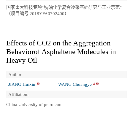
国家重大科技专项“稠油化学复合冷采基础研究与工业示范”
（项目编号 2018YFA0702400）
Effects of CO
2
on the Aggregation
Behaviorof Asphaltene Molecules in
Heavy Oil
Author
JIANG Huixin
WANG Chuangye
Affiliation:
China University of petroleum