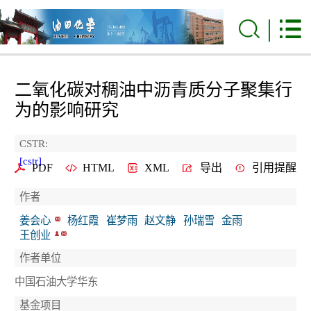
二氧化碳对稠油中沥青质分子聚集行
为的影响研究
CSTR:
[cstr]
PDF
HTML
XML
导出
引用提醒
作者
姜会心
杨红霞
崔梦雨
赵文静
孙瑞雪
金雨
王创业
作者单位
中国石油大学华东
基金项目