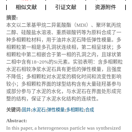
相似文献
引证文献
资源附件
摘要:
本文以二苯基甲烷二异氰酸酯（MDI）、聚环氧丙烷
二醇、硅酸盐水溶液、重质碳酸钙等为原料合成了一
种多相颗粒材料，用于油井水泥石降低弹性模量。多
相颗粒第一相是多孔洞状连续相，第二相呈球状；多
相颗粒中第二相嵌合于第一相的孔洞之内，且球状第
二相中含有18~20%的Si元素。实验表明：含多相颗粒
水泥石相较净浆水泥石具有更低的弹性模量，且强度
不降低；多相颗粒对水泥浆的稠化时间和流变性影响
较小；多相颗粒界面的球型结构含有大量硅羟基参与
或部分参与了水泥的水化，与水泥石在界面处形成完
整的结构，保证了水泥水化结构的连续性。
关键词:
固井
;
水泥石
;
弹性模量
;
多相颗粒
;
合成
Abstract:
In this paper, a heterogeneous particle was synthesized