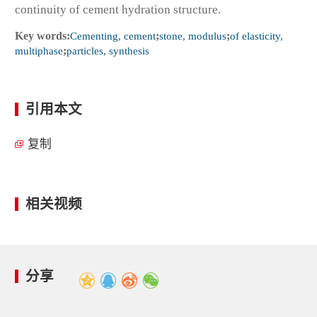
continuity of cement hydration structure.
Key words:
Cementing, cement
;
stone, modulus
;
of elasticity,
multiphase
;
particles, synthesis
引用本文
复制
相关视频
分享