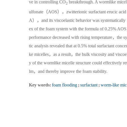
ve in controlling CO
breakthrough. A wormlike micell
2
ulfonate（AOS），zwitterionic surfactant erucic aci
A），and its viscoelastic behavior was systematically i
ex of the foam system with the formula of 0.25% A
performance decreased with rising temperature，the sy
tic analysis revealed that at 0.5% total surfactant 
ke micelles，as a result，the bulk viscosity and viscoela
y of the wormlike micelle structure could effectively re
lm，and thereby improve the foam stability.
Key words:
foam flooding
;
surfactant
;
worm-like mic