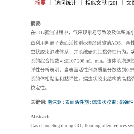
|
|
|
|
|
|
|
摘要
访问统计
相似文献 [20]
文
摘要:
在CO
驱油过程中，气窜现象易导致波及体积减小
2
章利用阴离子表面活性剂α-烯烃磺酸钠AOS、两
虫状胶束泡沫体系，并系统研究其黏弹性行为。实验结果表明
系的综合指数可达107 208 mL· min。该
弹性分析表明，当表面活性剂总质量分数达到0.5
系的体相黏度和黏弹性。蠕虫状胶束结构的高黏
稳定性。
关键词:
泡沫驱
;
表面活性剂
;
蠕虫状胶束
;
黏弹性
Abstract:
Gas channeling during CO
flooding often reduces swee
2