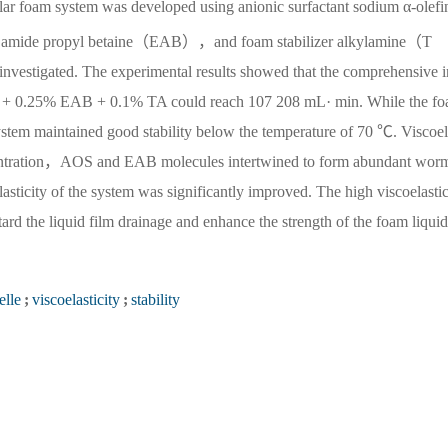
ar foam system was developed using anionic surfactant sodium α-olefi
d amide propyl betaine（EAB），and foam stabilizer alkylamine（T
nvestigated. The experimental results showed that the comprehensive 
OS + 0.25% EAB + 0.1% TA could reach 107 208 mL· min. While the f
stem maintained good stability below the temperature of 70 ℃. Viscoel
concentration，AOS and EAB molecules intertwined to form abundant worm
sticity of the system was significantly improved. The high viscoelastic
tard the liquid film drainage and enhance the strength of the foam liquid
elle
;
viscoelasticity
;
stability