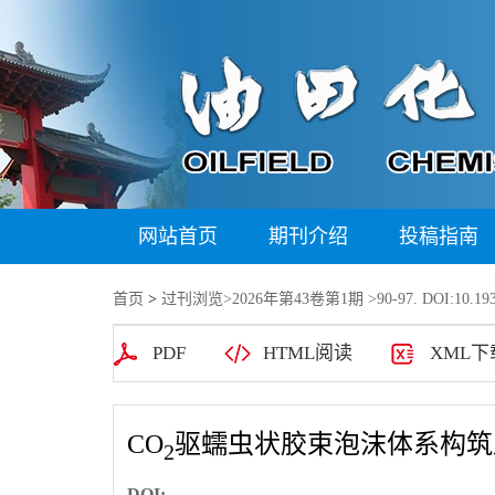
网站首页
期刊介绍
投稿指南
首页
>
过刊浏览
>
2026年第43卷第1期
>90-97. DOI:10.193
PDF
HTML阅读
XML下
CO
驱蠕虫状胶束泡沫体系构筑
2
DOI: