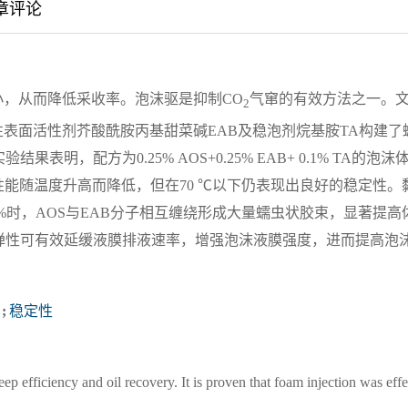
章评论
，从而降低采收率。泡沫驱是抑制CO
气窜的有效方法之一。
2
性表面活性剂芥酸酰胺丙基甜菜碱EAB及稳泡剂烷基胺TA构建了
，配方为0.25% AOS+0.25% EAB+ 0.1% TA的泡沫
体系泡沫性能随温度升高而降低，但在70 ℃以下仍表现出良好的稳定性。
%时，AOS与EAB分子相互缠绕形成大量蠕虫状胶束，显著提高
弹性可有效延缓液膜排液速率，增强泡沫液膜强度，进而提高泡
;
稳定性
p efficiency and oil recovery. It is proven that foam injection was effe