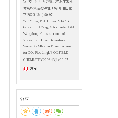
磊,代汪东. CO
驱蠕虫状胶束泡沫
2
体系构筑及黏弹性研究[J].油田化
学,2026,43(1):90-97.
WU Yuhui, PEI Haihua, ZHANG
Guicai, LIU Yang, MA Zhanlei, DAI
Wangdong. Construction and
Viscoelastic Characterization of
Wormlike Micellar Foam Systems
for CO
Flooding[J]. OILFIELD
2
CHEMISTRY,2026,43(1):90-97.
复制
分享