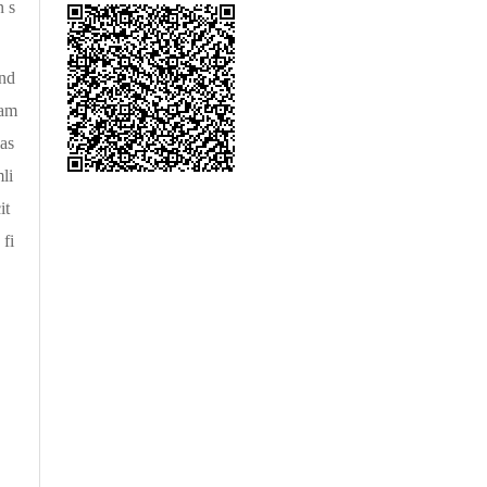
n s
ind
oam
as
li
it
 fi