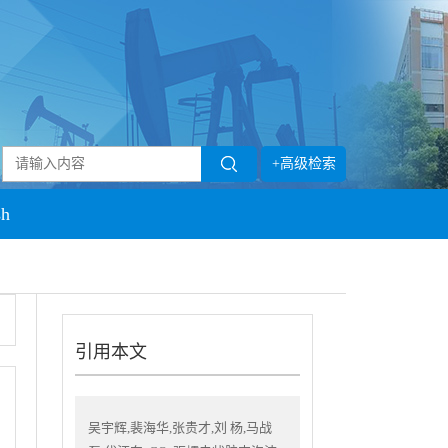
+高级检索
sh
引用本文
吴宇辉,裴海华,张贵才,刘 杨,马战