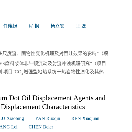
任晓娟
程 枫
杨立安
王 磊
多尺度流、固物性变化机理及对吞吐效果的影响”（项
目“VES磨料浆体非牛顿流动及射流冲蚀机理研究”（项目
 项目“CO
增强型地热系统干热岩物性演化及其热
2
）
um Dot Oil Displacement Agents and
Displacement Characteristics
LU Xiaobing
YAN Ruoqin
REN Xiaojuan
ANG Lei
CHEN Beier