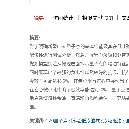
|
|
|
|
|
|
|
摘要
访问统计
相似文献 [20]
文
摘要:
为了明确新型C-Si 量子点的基本性能及其在低-
配伍性进行测试分析，然后开展岩心渗吸和驱替
微观模型实验从微观层面揭示量子点的驱油特征
同时展现出了较强的负电性以及较好的抗温、抗盐
吸效率可高达48.5%，在岩心驱替过程中展现
在岩心微小孔中的渗吸效率能达到30%，量子点
地启动绕流残余油、盲端和角隅残余油，研究结
础。
关键词:
C-Si量子点
;
低-超低渗油藏
;
渗吸驱油
;