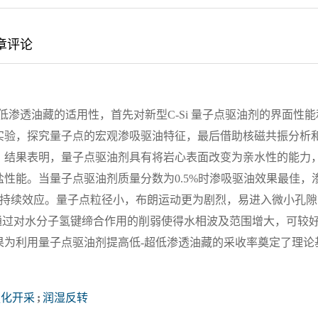
章评论
超低渗透油藏的适用性，首先对新型C-Si 量子点驱油剂的界面性能
实验，探究量子点的宏观渗吸驱油特征，最后借助核磁共振分析
。结果表明，量子点驱油剂具有将岩心表面改变为亲水性的能力
性能。当量子点驱油剂质量分数为0.5%时渗吸驱油效果最佳，
出了持续效应。量子点粒径小，布朗运动更为剧烈，易进入微小孔隙
通过对水分子氢键缔合作用的削弱使得水相波及范围增大，可较
果为利用量子点驱油剂提高低-超低渗透油藏的采收率奠定了理论
强化开采
;
润湿反转