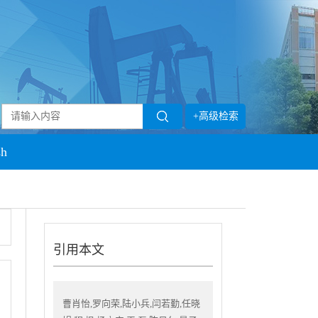
+高级检索
sh
引用本文
曹肖怡,罗向荣,陆小兵,闫若勤,任晓