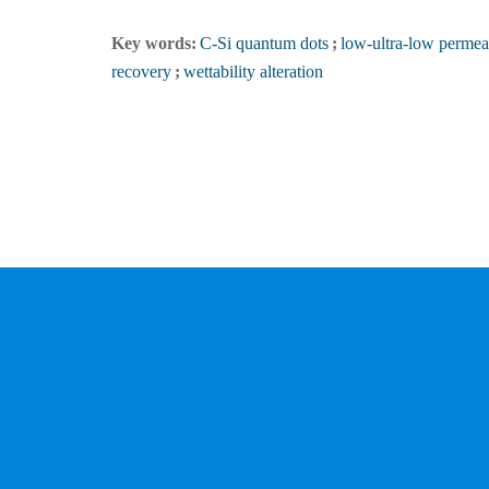
Key words:
C-Si quantum dots
;
low-ultra-low permeab
recovery
;
wettability alteration