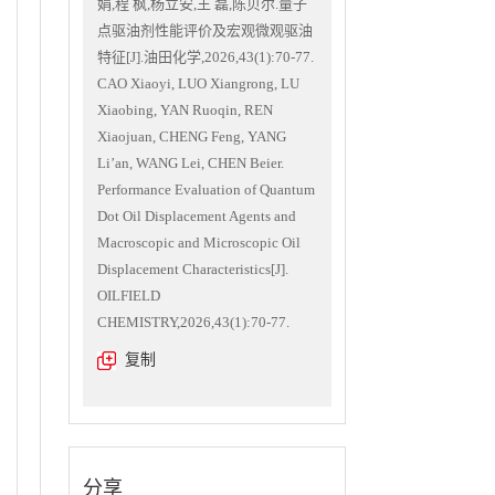
娟,程 枫,杨立安,王 磊,陈贝尔.量子
点驱油剂性能评价及宏观微观驱油
特征[J].油田化学,2026,43(1):70-77.
CAO Xiaoyi, LUO Xiangrong, LU
Xiaobing, YAN Ruoqin, REN
Xiaojuan, CHENG Feng, YANG
Li’an, WANG Lei, CHEN Beier.
Performance Evaluation of Quantum
Dot Oil Displacement Agents and
Macroscopic and Microscopic Oil
Displacement Characteristics[J].
OILFIELD
CHEMISTRY,2026,43(1):70-77.
复制
分享