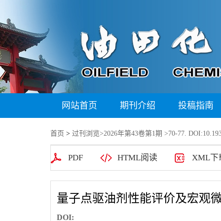
网站首页
期刊介绍
投稿指南
首页
>
过刊浏览
>
2026年第43卷第1期
>70-77. DOI:10.193
PDF
HTML阅读
XML下
量子点驱油剂性能评价及宏观
DOI: