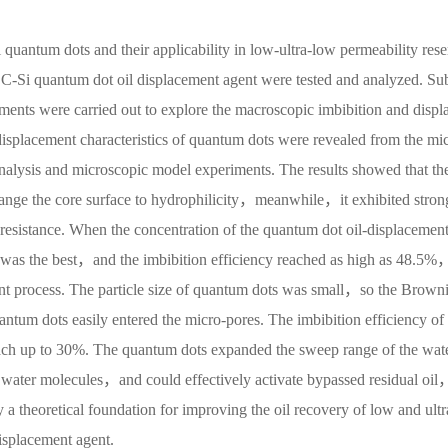
Si quantum dots and their applicability in low-ultra-low permeability rese
he C-Si quantum dot oil displacement agent were tested and analyzed. Su
ents were carried out to explore the macroscopic imbibition and displ
displacement characteristics of quantum dots were revealed from the mi
nalysis and microscopic model experiments. The results showed that th
change the core surface to hydrophilicity，meanwhile，it exhibited stron
resistance. When the concentration of the quantum dot oil-displacement
 was the best，and the imbibition efficiency reached as high as 48.5%
ent process. The particle size of quantum dots was small，so the Brown
um dots easily entered the micro-pores. The imbibition efficiency of 
reach up to 30%. The quantum dots expanded the sweep range of the wat
water molecules，and could effectively activate bypassed residual oi
y a theoretical foundation for improving the oil recovery of low and ultr
isplacement agent.