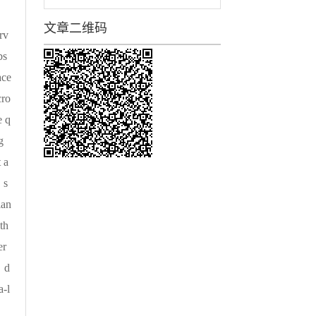
文章二维码
rv
bs
ace
cro
e q
g
 a
，s
ian
th
er
l，d
a-l