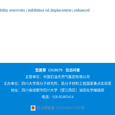
ility reservoirs
;
imbibition oil displacement
;
enhanced
您是第
13520179
位访问者
主管单位：
中国石油天然气集团有限公司
主办单位：
四川大学高分子研究所，高分子材料工程国家重点实验室
地址：四川省成都市四川大学（望江西区）油田化学编辑部
电话：028-85405414
京公网安备 11011402011591号