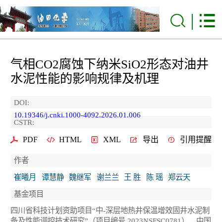
气相CO
2
腐蚀下纳米SiO
2
形态对油井
水泥性能的影响规律及机理
DOI:
10.19346/j.cnki.1000-4092.2026.01.006
CSTR:
PDF
HTML
XML
导出
引用提醒
作者
崔曦月
谭慧静
魏继军
谢兰兰
王 胜
陈 瑶
郑云天
基金项目
四川省科技计划资助项目“中-深层地热井保温增效固井水泥制
备及性能调控技术研究”（项目编号 2023NSFSC0781），中国