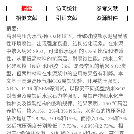
摘要
访问统计
参考文献
相似文献
引证文献
资源附件
摘要:
高温高压含水气相CO
2
环境下，传统硅酸盐水泥易受酸
性环境腐蚀，出现强度衰退、结构劣化现象。在水泥
中掺入纳米 SiO
2
，可降低水泥石的 Ca/Si 比值和渗透
性，从而提高材料的抗高温、耐腐蚀性能。纳米二氧
化硅颗粒（NS）和溶胶（SS）是最常见的纳米 SiO
2
类
型，但两种材料在水泥浆中的应用效果各有利弊。本
文基于高温高压气相CO
2
腐蚀实验，开展抗压强度、
XRD、FTIR 和SEM等测试，以探究不同类型纳米SiO
2
对高温及腐蚀后水泥石力学强度、腐蚀产物和水化产
物种类及微观结构的影响规律。结果表明，150 ℃高温
养护后，掺入1%、2%和3% NS后，水泥石的抗压强度
依次增加了1.82%、9.1%和15%，而掺入1%、2%和3%
SS后抗压强度分别降低了7.73%、4.09%和2.73%。相
对于G级油井水泥，分别掺入3% NS和3% SS，高温养