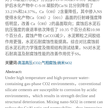
护后水化产物中 C-S-H 凝胶的Ca/Si 比分别降低了
33.23%和24.37%，Ca（OH）
2
含量降低，其中掺入NS
使得水化产物Ca（OH）
2
（001）晶面的衍射峰强度降
低明显，改善 Ca（OH）
2
的晶面取向；腐蚀后水泥石
抗压强度的衰退率依次降低了 10.35 个百分点和10.98
个百分点，腐蚀产物 CaCO
3
减少，水泥颗粒之间胶结
作用更强，水泥石耐腐蚀性能提高。综合对比腐蚀前
后水泥石的力学强度及微观结构测试结果，NS对水泥
石耐高温及耐腐蚀性能的改善作用优于SS。
关键词:
高温高压
;
CO
2
;
气相腐蚀
;
纳米SiO
2
Abstract:
Under high temperature and high-pressure water-
containing gas-phase CO
2
environments，conventional
silicate cements are susceptible to corrosion by acidic
environments，which results in strength decline and
structural deterioration. Mixing nano-SiO
2
in cement can
reduce the Ca/Si ratio and permeability，thus improving