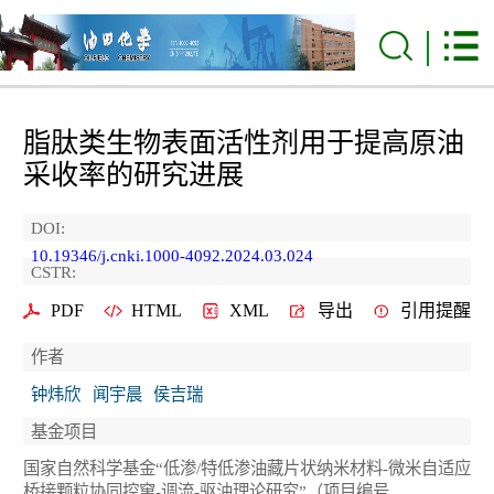
脂肽类生物表面活性剂用于提高原油
采收率的研究进展
DOI:
10.19346/j.cnki.1000-4092.2024.03.024
CSTR:
PDF
HTML
XML
导出
引用提醒
作者
钟炜欣
闻宇晨
侯吉瑞
基金项目
国家自然科学基金“低渗/特低渗油藏片状纳米材料-微米自适应
桥接颗粒协同控窜-调流-驱油理论研究”（项目编号