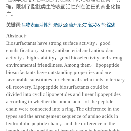
确，限制了脂肽类生物表面活性剂在油田的商业化推
广。
关键词:
生物表面活性剂
;
脂肽
;
原油开采
;
提高采收率
;
综述
Abstract:
Biosurfactants have strong surface activity，good
emulsification，strong antibacterial and antioxidant
activity，high stability，good bioselectivity and strong
environmental friendliness. Among them，lipopeptide
biosurfactants have outstanding properties and are
favourable substitutes for chemical surfactants in tertiary
oil recovery. Lipopeptide biosurfactants could be
divided into cyclic lipopeptides and linear lipopeptides
according to whether the amino acids of the peptide
chain were connected into a ring. The difference in the
types and the arrangement sequence of amino acids in
hydrophilic peptide chain，and the difference in the
length and the position of branch chain in hydrophobic