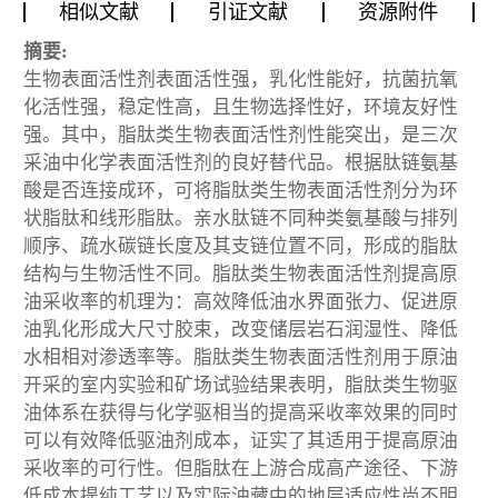
相似文献
引证文献
资源附件
摘要:
生物表面活性剂表面活性强，乳化性能好，抗菌抗氧
化活性强，稳定性高，且生物选择性好，环境友好性
强。其中，脂肽类生物表面活性剂性能突出，是三次
采油中化学表面活性剂的良好替代品。根据肽链氨基
酸是否连接成环，可将脂肽类生物表面活性剂分为环
状脂肽和线形脂肽。亲水肽链不同种类氨基酸与排列
顺序、疏水碳链长度及其支链位置不同，形成的脂肽
结构与生物活性不同。脂肽类生物表面活性剂提高原
油采收率的机理为：高效降低油水界面张力、促进原
油乳化形成大尺寸胶束，改变储层岩石润湿性、降低
水相相对渗透率等。脂肽类生物表面活性剂用于原油
开采的室内实验和矿场试验结果表明，脂肽类生物驱
油体系在获得与化学驱相当的提高采收率效果的同时
可以有效降低驱油剂成本，证实了其适用于提高原油
采收率的可行性。但脂肽在上游合成高产途径、下游
低成本提纯工艺以及实际油藏中的地层适应性尚不明