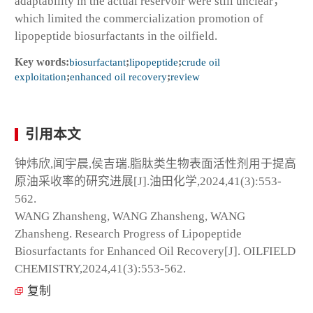
adaptability in the actual reservoir were still unclear，
which limited the commercialization promotion of
lipopeptide biosurfactants in the oilfield.
Key words:
biosurfactant
;
lipopeptide
;
crude oil
exploitation
;
enhanced oil recovery
;
review
引用本文
钟炜欣,闻宇晨,侯吉瑞.脂肽类生物表面活性剂用于提高
原油采收率的研究进展[J].油田化学,2024,41(3):553-
562.
WANG Zhansheng, WANG Zhansheng, WANG
Zhansheng. Research Progress of Lipopeptide
Biosurfactants for Enhanced Oil Recovery[J]. OILFIELD
CHEMISTRY,2024,41(3):553-562.
复制