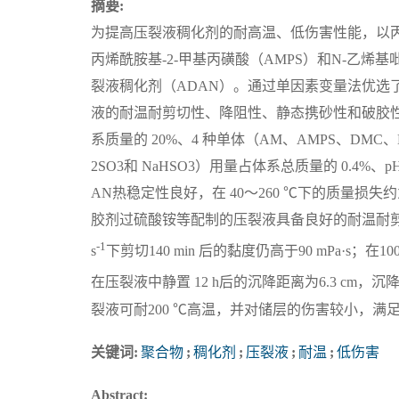
摘要:
为提高压裂液稠化剂的耐高温、低伤害性能，以丙
丙烯酰胺基-2-甲基丙磺酸（AMPS）和N-乙
裂液稠化剂（ADAN）。通过单因素变量法优选
液的耐温耐剪切性、降阻性、静态携砂性和破胶
系质量的 20%、4 种单体（AM、AMPS、DMC
2SO3和 NaHSO3）用量占体系总质量的 0.4%、
AN热稳定性良好，在 40～260 ℃下的质量损失约
胶剂过硫酸铵等配制的压裂液具备良好的耐温耐剪切
-1
s
下剪切140 min 后的黏度仍高于90 mPa·s；在
在压裂液中静置 12 h后的沉降距离为6.3 cm，沉降速
裂液可耐200 ℃高温，并对储层的伤害较小，满
关键词:
聚合物
;
稠化剂
;
压裂液
;
耐温
;
低伤害
Abstract: