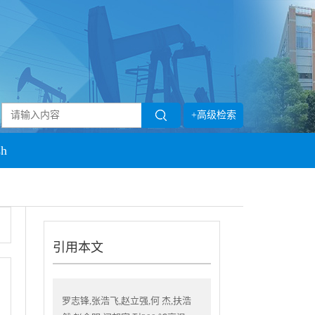
+高级检索
sh
引用本文
罗志锋,张浩飞,赵立强,何 杰,扶浩