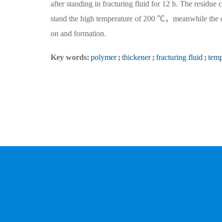
after standing in fracturing fluid for 12 h. The residu
stand the high temperature of 200 ℃，meanwhile the da
on and formation.
Key words:
polymer
;
thickener
;
fracturing fluid
;
temp