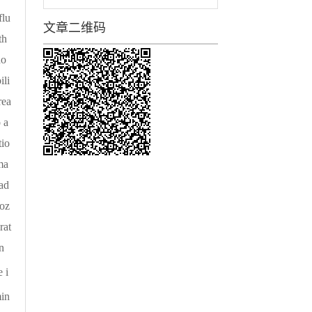
flu
文章二维码
th
do
ili
rea
 a
tio
ma
ad
noz
rat
n
 i
in