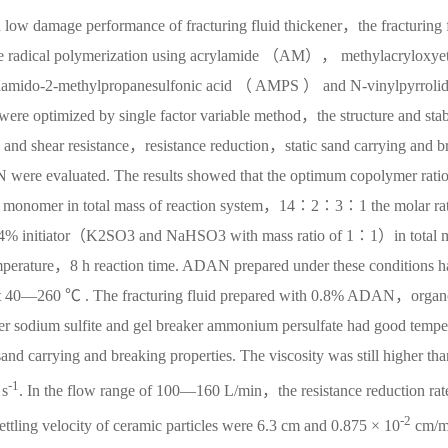
d low damage performance of fracturing fluid thickener，the fracturing 
 radical polymerization using acrylamide （AM）， methylacryloxye
amido-2-methylpropanesulfonic acid （ AMPS ） and N-vinylpyrroli
 optimized by single factor variable method，the structure and stab
nd shear resistance，resistance reduction，static sand carrying and b
AN were evaluated. The results showed that the optimum copolymer ratio
% monomer in total mass of reaction system，14∶2∶3∶1 the molar ra
ator（K2SO3 and NaHSO3 with mass ratio of 1∶1）in total 
perature，8 h reaction time. ADAN prepared under these conditions h
% at 40—260 ℃ . The fracturing fluid prepared with 0.8% ADAN，orga
zer sodium sulfite and gel breaker ammonium persulfate had good tempe
and carrying and breaking properties. The viscosity was still higher tha
-1
 s
. In the flow range of 100—160 L/min，the resistance reduction rate
-2
ttling velocity of ceramic particles were 6.3 cm and 0.875 × 10
cm/m