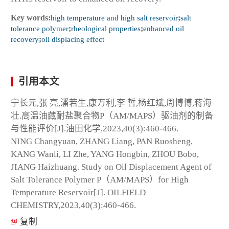
Key words:
high temperature and high salt reservoir
;
salt
tolerance polymer
;
rheological properties
;
enhanced oil
recovery
;
oil displacing effect
引用本文
宁长元,张 亮,潘若生,康万利,李 哲,杨红斌,周博博,蒋海
壮.高温油藏耐盐聚合物P（AM/MAPS）驱油剂的制备
与性能评价[J].油田化学,2023,40(3):460-466.
NING Changyuan, ZHANG Liang, PAN Ruosheng,
KANG Wanli, LI Zhe, YANG Hongbin, ZHOU Bobo,
JIANG Haizhuang. Study on Oil Displacement Agent of
Salt Tolerance Polymer P（AM/MAPS）for High
Temperature Reservoir[J]. OILFIELD
CHEMISTRY,2023,40(3):460-466.
复制