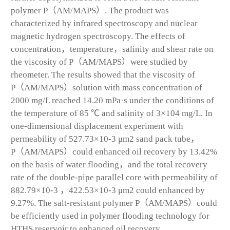
polymer P（AM/MAPS）. The product was
characterized by infrared spectroscopy and nuclear
magnetic hydrogen spectroscopy. The effects of
concentration，temperature，salinity and shear rate on
the viscosity of P（AM/MAPS）were studied by
rheometer. The results showed that the viscosity of
P（AM/MAPS）solution with mass concentration of
2000 mg/L reached 14.20 mPa·s under the conditions of
the temperature of 85 ℃ and salinity of 3×10
4
mg/L. In
one-dimensional displacement experiment with
permeability of 527.73×10
-3
μm
2
sand pack tube，
P（AM/MAPS）could enhanced oil recovery by 13.42%
on the basis of water flooding，and the total recovery
rate of the double-pipe parallel core with permeability of
882.79×10
-3
，422.53×10
-3
μm
2
could enhanced by
9.27%. The salt-resistant polymer P（AM/MAPS）could
be efficiently used in polymer flooding technology for
HTHS reservoir to enhanced oil recovery.