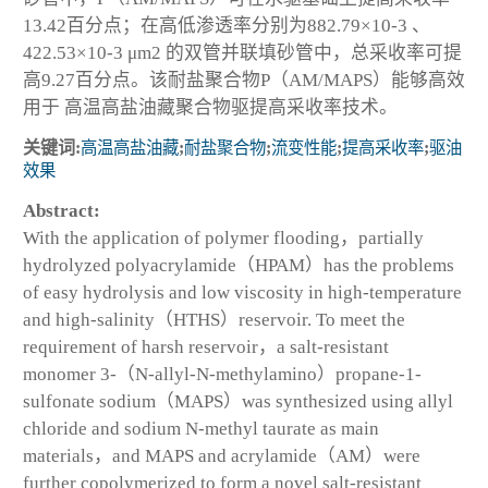
13.42百分点；在高低渗透率分别为882.79×10
-3
、
422.53×10
-3
μm
2
的双管并联填砂管中，总采收率可提
高9.27百分点。该耐盐聚合物P（AM/MAPS）能够高效
用于 高温高盐油藏聚合物驱提高采收率技术。
关键词:
高温高盐油藏
;
耐盐聚合物
;
流变性能
;
提高采收率
;
驱油
效果
Abstract:
With the application of polymer flooding，partially
hydrolyzed polyacrylamide（HPAM）has the problems
of easy hydrolysis and low viscosity in high-temperature
and high-salinity（HTHS）reservoir. To meet the
requirement of harsh reservoir，a salt-resistant
monomer 3-（N-allyl-N-methylamino）propane-1-
sulfonate sodium（MAPS）was synthesized using allyl
chloride and sodium N-methyl taurate as main
materials，and MAPS and acrylamide（AM）were
further copolymerized to form a novel salt-resistant