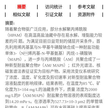
摘要
访问统计
参考文献
相似文献
引证文献
资源附件
摘要:
随着聚合物驱广泛应用，部分水解聚丙烯酰胺
（HPAM）在高温高盐油藏中存在易水解、增黏能力较
差的问 题。为满足目前日益苛刻的储层开采条件，首
先利用烯丙基氯与N-甲基牛磺酸钠合成一种耐盐功能
单体3-（N烯丙基-N-甲基氨基）丙烷-1-磺酸钠
（MAPS），进一步与丙烯酰胺（AM）共聚合成了一
种新型耐盐聚合物P（AM/ MAPS）；红外光谱法、核
磁氢谱法表征证实为目标产物。采用流变仪系统研究
了浓度、温度、矿化度及剪切速率 对新型耐盐聚合物
溶液黏度的影响规律。结果表明，在温度为85 ℃、矿
化度为3×10
4
mg/L的油藏条件下，质量 浓度为2000
mg/L的P（AM/MAPS）耐盐聚合物溶液的表观黏度达
到14.20 mPa·s。在渗透率为527.73×10
-3
μm
2
的单管填
砂管中，P（AM/MAPS）可在水驱基础上提高采收率