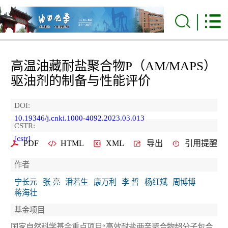
高温油藏耐盐聚合物P（AM/MAPS）
驱油剂的制备与性能评价
DOI:
10.19346/j.cnki.1000-4092.2023.03.013
CSTR:
[cstr]
PDF
HTML
XML
导出
引用提醒
作者
宁长元
张 亮
潘若生
康万利
李 哲
杨红斌
周博博
蒋海壮
基金项目
国家自然科学基金重点项目“高效耐盐两亲聚合物超分子包合