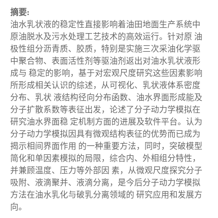
摘要:
油水乳状液的稳定性直接影响着油田地面生产系统中
原油脱水及污水处理工艺技术的高效运行。针对原 油
极性组分沥青质、胶质，特别是实施三次采油化学驱
中聚合物、表面活性剂等驱油剂返出对油水乳状液形
成与 稳定的影响，基于对宏观尺度研究这些因素影响
所形成相关认识的综述，从可视化、乳状液体系密度
分布、乳状 液结构径向分布函数、油水界面形成能及
分子扩散系数等表征出发，论述了分子动力学模拟在
研究油水界面稳 定机制方面的进展及软件平台。认为
分子动力学模拟因具有微观结构表征的优势而已成为
揭示相间界面作用 的一种重要方法，同时，突破模型
简化和单因素模拟的局限，综合内、外相组分特性，
并兼顾温度、压力等外部因 素，从微观尺度探究分子
吸附、液滴聚并、液滴分离，是今后分子动力学模拟
方法在油水乳化与破乳分离领域的 研究应用和发展方
向。