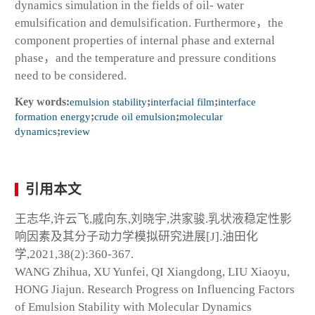
dynamics simulation in the fields of oil- water
emulsification and demulsification. Furthermore，the
component properties of internal phase and external
phase，and the temperature and pressure conditions
need to be considered.
Key words:
emulsion stability
;
interfacial film
;
interface
formation energy
;
crude oil emulsion
;
molecular
dynamics
;
review
引用本文
王志华,许云飞,戚向东,刘晓宇,洪家骏.乳状液稳定性影
响因素及其分子动力学模拟研究进展[J].油田化
学,2021,38(2):360-367.
WANG Zhihua, XU Yunfei, QI Xiangdong, LIU Xiaoyu,
HONG Jiajun. Research Progress on Influencing Factors
of Emulsion Stability with Molecular Dynamics