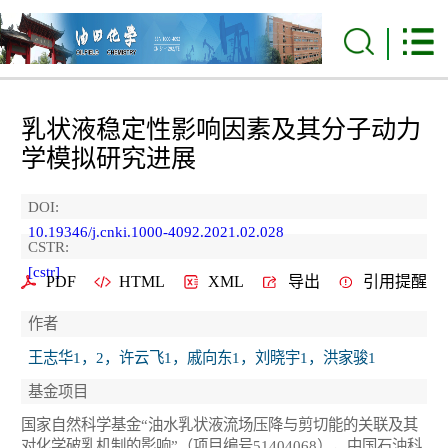
乳状液稳定性影响因素及其分子动力
学模拟研究进展
DOI:
10.19346/j.cnki.1000-4092.2021.02.028
CSTR:
[cstr]
PDF
HTML
XML
导出
引用提醒
作者
王志华1，2，许云飞1，戚向东1，刘晓宇1，洪家骏1
基金项目
国家自然科学基金“油水乳状液流场压降与剪切能的关联及其
对化学破乳机制的影响”（项目编号51404068），中国石油科