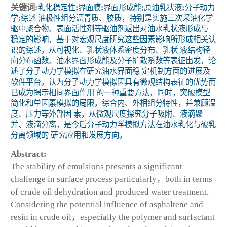
关键词:
乳化稳定性
;
界面膜
;
界面形成能
;
原油乳状液
;
分子动力
学
;
综述 油极性组分沥青质、胶质，特别是实施三次采油化学
驱中聚合物、表面活性剂等驱油剂返出对油水乳状液形成与
稳定的影响，基于对宏观尺度研究这些因素影响所形成相关认
识的综述，从可视化、乳状液体系密度分布、乳状 液结构径
向分布函数、油水界面形成能及分子扩散系数等表征出发，论
述了分子动力学模拟在研究油水界面稳 定机制方面的进展及
软件平台。认为分子动力学模拟因具有微观结构表征的优势而
已成为揭示相间界面作用 的一种重要方法，同时，突破模型
简化和单因素模拟的局限，综合内、外相组分特性，并兼顾温
度、压力等外部因 素，从微观尺度探究分子吸附、液滴聚
并、液滴分离，是今后分子动力学模拟方法在油水乳化与破乳
分离领域的 研究应用和发展方向。
Abstract:
The stability of emulsions presents a significant
challenge in surface process particularly，both in terms
of crude oil dehydration and produced water treatment.
Considering the potential influence of asphaltene and
resin in crude oil，especially the polymer and surfactant