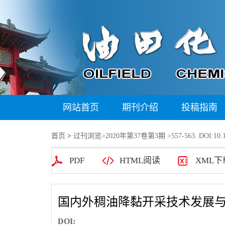
网站首页
期刊介绍
投稿指南
首页
>
过刊浏览
>
2020年第37卷第3期
>557-563. DOI:10.1
PDF
HTML阅读
XML下
国内外稠油降黏开采技术发展与
DOI: