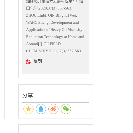
油降黏开采技术发展与应用*[J].油
田化学,2020,37(3):557-563.
ZHOU Linbi, QIN Bing, LI Wei,
WANG Zheng. Development and
Application of Heavy Oil Viscosity
Reduction Technology at Home and
Abroad[J]. OILFIELD
CHEMISTRY,2020,37(3):557-563.
复制
分享