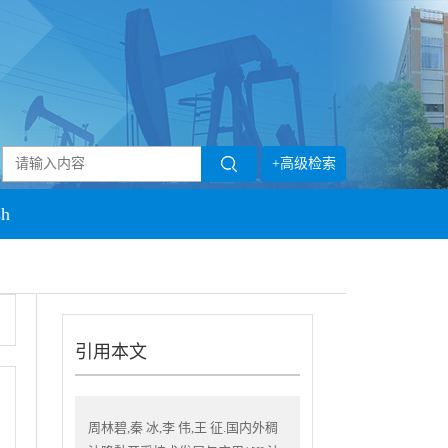
+高级检索
sh
引用本文
周林碧,秦 冰,李 伟,王 征.国内外稠