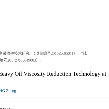
率技术研究”（项目编号2016ZX05011）、“陆
017ZX05049003）。
eavy Oil Viscosity Reduction Technology at
NG Zheng