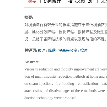
|
|
|
|
|
|
|
摘要
访问统计
相似文献 [20]
文
摘要:
对稠油进行有效开采的根本措施在于降低稠油黏
层、乳化分散降黏、催化降黏、掺稀降黏及微生
况，总结了各降黏技术的特点以及现阶段的不足，
关键词:
稠油
;
降黏
;
提高采收率
;
综述
Abstract:
Viscosity reduction and mobility improvement are ver
tion of main viscosity reduction methods at home and
on steam injection，fire flooding，emusification，cataly
aracteristics and disadvantages of these methods were
duction technology were proposed.