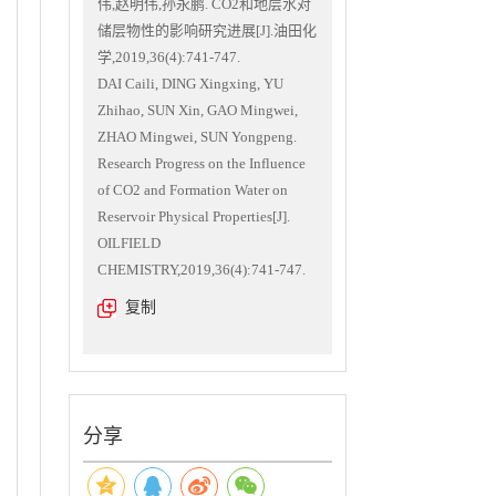
伟,赵明伟,孙永鹏. CO2和地层水对
储层物性的影响研究进展[J].油田化
学,2019,36(4):741-747.
DAI Caili, DING Xingxing, YU
Zhihao, SUN Xin, GAO Mingwei,
ZHAO Mingwei, SUN Yongpeng.
Research Progress on the Influence
of CO2 and Formation Water on
Reservoir Physical Properties[J].
OILFIELD
CHEMISTRY,2019,36(4):741-747.
复制
分享