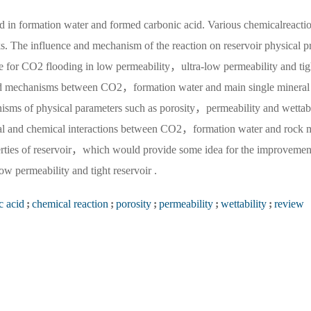
d in formation water and formed carbonic acid. Various chemicalreacti
s. The influence and mechanism of the reaction on reservoir physical p
e for CO2 flooding in low permeability，ultra-low permeability and tig
s and mechanisms between CO2，formation water and main single mineral
ms of physical parameters such as porosity，permeability and wettabi
cal and chemical interactions between CO2，formation water and rock 
operties of reservoir，which would provide some idea for the improvemen
w permeability and tight reservoir .
c acid
;
chemical reaction
;
porosity
;
permeability
;
wettability
;
review