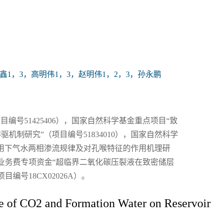
 鑫1，3，高明伟1，3，赵明伟1，2，3，孙永鹏
编号51425406），国家自然科学基金重点项目“致
机制研究”（项目编号51834010），国家自然科学
作用下气水两相渗流规律及对孔喉特征的作用机理研
科研业务费专项资金“超临界二氧化碳压裂液在致密储层
编号18CX02026A）。
ce of CO2 and Formation Water on Reservoir