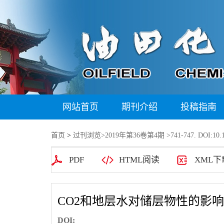
网站首页
期刊介绍
投稿指南
首页
>
过刊浏览
>
2019年第36卷第4期
>741-747. DOI:10.1
PDF
HTML阅读
XML下
CO2和地层水对储层物性的影
DOI: