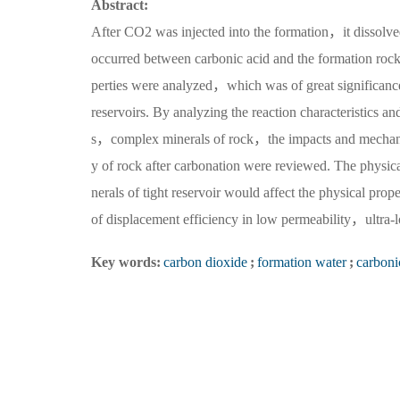
Abstract:
After CO2 was injected into the formation，it dissolve
occurred between carbonic acid and the formation rock
perties were analyzed，which was of great significanc
reservoirs. By analyzing the reaction characteristic
s，complex minerals of rock，the impacts and mechanis
y of rock after carbonation were reviewed. The physi
nerals of tight reservoir would affect the physical pr
of displacement efficiency in low permeability，ultra-lo
Key words:
carbon dioxide
;
formation water
;
carboni