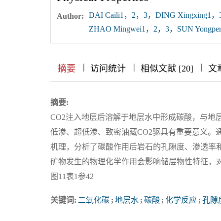
DAI Caili1，2，3，DING Xingxing
Author:
ZHAO Mingwei1，2，3，SUN Yongp
|
|
|
|
|
|
|
摘要
访问统计
相似文献 [20]
文
摘要:
CO2注入地层后溶解于地层水中形成碳酸，与地
低渗、超低渗、致密油藏CO2驱具有重要意义。
机理，分析了碳酸作用后岩石的孔隙度、渗透率和
矿物发生的物理化学作用会影响储层物性特征，
图11表1参42
关键词:
二氧化碳
;
地层水
;
碳酸
;
化学反应
;
孔隙