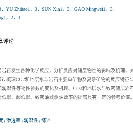
1，3，YU Zhihao1，3，SUN Xin1，3，GAO Mingwei1，3，
eng1，2，3
章评论
层岩石发生各种化学反应，分析反应对储层物性的影响及机理，
通过梳理CO2和地层水与岩石主要单矿物及复杂矿物的反应特征
润湿性等物性参数的变化及机理。CO2和地层水与致密储层岩
对低渗、超低渗、致密油藏驱油效率的提高具有一定的参考价值
度
;
渗透率
;
润湿性
;
综述